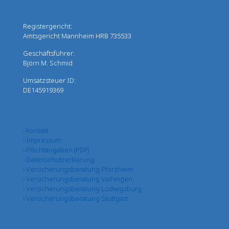
Registergericht:
Amtsgericht Mannheim HRB 735533
Geschäftsführer:
Björn M. Schmid
Umsatzsteuer ID:
DE145919369
› Kontakt
› Impressum
› Pflichtangaben (PDF)
› Datenschutzerklärung
› Versicherungsberatung Pforzheim
› Versicherungsberatung Vaihingen
› Versicherungsberatung Ludwigsburg
› Versicherungsberatung Stuttgart