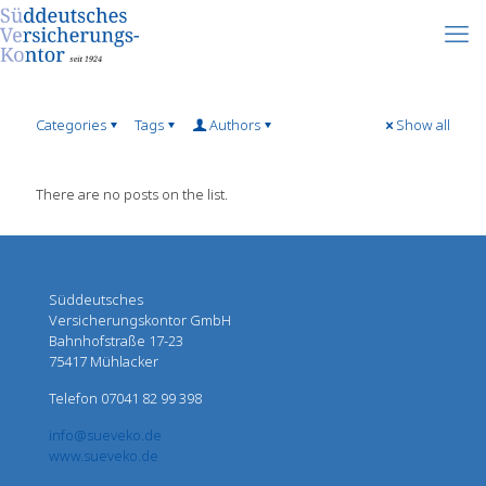
Categories
Tags
Authors
Show all
There are no posts on the list.
Süddeutsches
Versicherungskontor GmbH
Bahnhofstraße 17-23
75417 Mühlacker
Telefon 07041 82 99 398
info@sueveko.de
www.sueveko.de