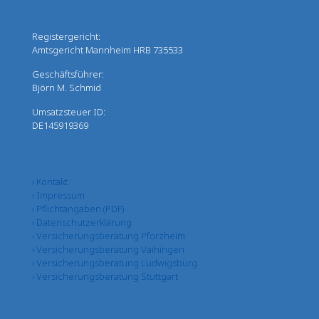
Registergericht:
Amtsgericht Mannheim HRB 735533
Geschäftsführer:
Björn M. Schmid
Umsatzsteuer ID:
DE145919369
› Kontakt
› Impressum
› Pflichtangaben (PDF)
› Datenschutzerklärung
› Versicherungsberatung Pforzheim
› Versicherungsberatung Vaihingen
› Versicherungsberatung Ludwigsburg
› Versicherungsberatung Stuttgart