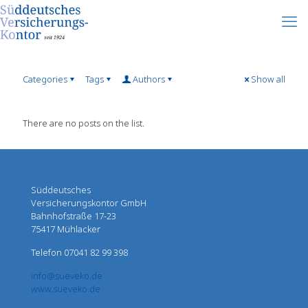
Categories
Tags
Authors
Show all
There are no posts on the list.
Süddeutsches
Versicherungskontor GmbH
Bahnhofstraße 17-23
75417 Mühlacker
Telefon 07041 82 99 398
info@sueveko.de
www.sueveko.de