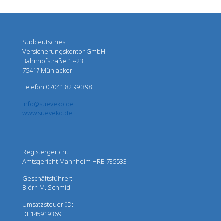
Süddeutsches
Versicherungskontor GmbH
Bahnhofstraße 17-23
75417 Mühlacker
Telefon 07041 82 99 398
info@sueveko.de
www.sueveko.de
Registergericht:
Amtsgericht Mannheim HRB 735533
Geschäftsführer:
Björn M. Schmid
Umsatzsteuer ID:
DE145919369