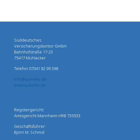
Süddeutsches
Versicherungskontor GmbH
Bahnhofstraße 17-23
75417 Mühlacker
Telefon 07041 82 99 398
info@sueveko.de
www.sueveko.de
Registergericht:
Amtsgericht Mannheim HRB 735533
Geschäftsführer:
Björn M. Schmid