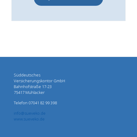
Süddeutsches
Versicherungskontor GmbH
Bahnhofstraße 17-23
75417 Mühlacker
Telefon 07041 82 99 398
info@sueveko.de
www.sueveko.de